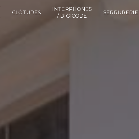
S
INTERPHONES
CLÔTURES
SERRURERIE
/ DIGICODE
E