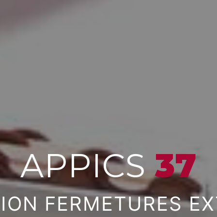
APPICS 
37
TION FERMETURES EX