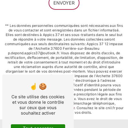
ENVOYER
** Les données personnelles communiquées sont nécessaires aux fins
de vous contacter et sont enregistrées dans un fichier informatisé.
Elles sont destinées à Appics 37 et ses sous-traitants dans le seul but
de répondre à votre message. Les données collectées seront
communiquées aux seuls destinataires suivants: Appics 37 12 impasse
de l'Archette 37600 Ferrière-sur-Beaulieu
p.depond.appics37@outlook.fr. Vous disposez de droits d’accès, de
rectification, d’effacement, de portabilité, de limitation, d’opposition, de
retrait de votre consentement à tout moment et du droit d’introduire
une réclamation auprès d’une autorité de contrôle, ainsi que
d’organiser le sort de vos données post-mortem. Vous pouvez exercer
ces droits par voie postale à l'adresse 12 impasse de l'Archette 37600
Ferrière-sur-Beaulieu ou par courrier électronique à l'adresse
p.depond.appics37@outlook.fr. Un justificatif d'identité pourra vous
être demandé. Nous conservons vos données pendant la période de
prise de contact puis pendant la durée de prescription légale aux fins
Ce site utilise des cookies
probatoires et de gestion des contentieux. Vous avez le droit de vous
et vous donne le contrôle
inscrire sur la liste d'opposition au démarchage téléphonique,
sur ceux que vous
disponible à cette adresse:
Bloctel.gouv.fr
. Consultez le site cnil.fr pour
souhaitez activer
plus d’informations sur vos droits.