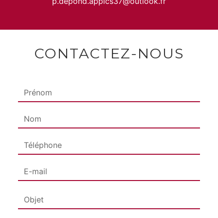
p.depond.appics37@outlook.fr
CONTACTEZ-NOUS