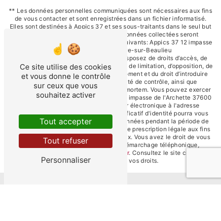
** Les données personnelles communiquées sont nécessaires aux fins
de vous contacter et sont enregistrées dans un fichier informatisé.
Elles sont destinées à Appics 37 et ses sous-traitants dans le seul but
de répondre à votre message. Les données collectées seront
communiquées aux seuls destinataires suivants: Appics 37 12 impasse
de l'Archette 37600 Ferrière-sur-Beaulieu
p.depond.appics37@outlook.fr. Vous disposez de droits d’accès, de
Ce site utilise des cookies
rectification, d’effacement, de portabilité, de limitation, d’opposition, de
retrait de votre consentement à tout moment et du droit d’introduire
et vous donne le contrôle
une réclamation auprès d’une autorité de contrôle, ainsi que
sur ceux que vous
d’organiser le sort de vos données post-mortem. Vous pouvez exercer
souhaitez activer
ces droits par voie postale à l'adresse 12 impasse de l'Archette 37600
Ferrière-sur-Beaulieu ou par courrier électronique à l'adresse
p.depond.appics37@outlook.fr. Un justificatif d'identité pourra vous
Tout accepter
être demandé. Nous conservons vos données pendant la période de
prise de contact puis pendant la durée de prescription légale aux fins
probatoires et de gestion des contentieux. Vous avez le droit de vous
Tout refuser
inscrire sur la liste d'opposition au démarchage téléphonique,
disponible à cette adresse:
Bloctel.gouv.fr
. Consultez le site cnil.fr pour
Personnaliser
plus d’informations sur vos droits.
Nos interventions sur ces villes