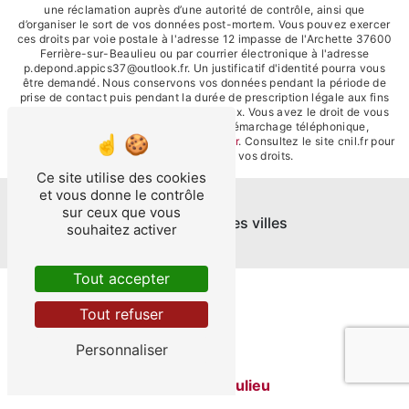
une réclamation auprès d’une autorité de contrôle, ainsi que
d’organiser le sort de vos données post-mortem. Vous pouvez exercer
ces droits par voie postale à l'adresse 12 impasse de l'Archette 37600
Ferrière-sur-Beaulieu ou par courrier électronique à l'adresse
p.depond.appics37@outlook.fr. Un justificatif d'identité pourra vous
être demandé. Nous conservons vos données pendant la période de
prise de contact puis pendant la durée de prescription légale aux fins
probatoires et de gestion des contentieux. Vous avez le droit de vous
inscrire sur la liste d'opposition au démarchage téléphonique,
disponible à cette adresse:
Bloctel.gouv.fr
. Consultez le site cnil.fr pour
plus d’informations sur vos droits.
Ce site utilise des cookies
et vous donne le contrôle
sur ceux que vous
Nos interventions sur ces villes
souhaitez activer
Tout accepter
Tout refuser
Personnaliser
Ferrière-sur-Beaulieu